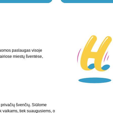
nuomos paslaugas visoje
vairiose miestų šventėse,
i privačių švenčių. Siūlome
ek vaikams, tiek suaugusiems, o