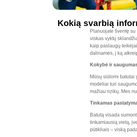
Kokią svarbią infor
Planuojate šventę su b
viskas vyktų sklandžia
kaip paslaugų teikėjai
dalinamės, į ką atkrei
Kokybė ir saugumas 
Mūsų siūlomi batutai y
modeliai turi saugum
mažiau rizikų. Mes nuo
Tinkamas pastatymas
Batutą visada sumontu
tinkamiausią vietą, įve
pūtikliais – viską pa