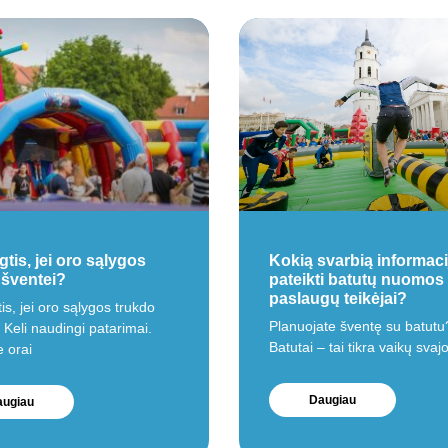
gtis, jei oro sąlygos
Kokią svarbią informacij
 šventei?
pateikti batutų nuomos
paslaugų teikėjai?
is, jei oro sąlygos trukdo
Planuojate šventę su batutu
 Keli naudingi patarimai.
Batutai – tai tikra vaikų svaj
e orai
Daugiau
ugiau