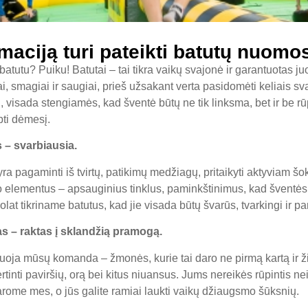
maciją turi pateikti batutų nuomo
atutu? Puiku! Batutai – tai tikra vaikų svajonė ir garantuotas ju
i, smagiai ir saugiai, prieš užsakant verta pasidomėti keliais sv
, visada stengiamės, kad šventė būtų ne tik linksma, bet ir be r
pti dėmesį.
– svarbiausia.
ra pagaminti iš tvirtų, patikimų medžiagų, pritaikyti aktyviam šok
o elementus – apsauginius tinklus, paminkštinimus, kad šventė
lat tikriname batutus, kad jie visada būtų švarūs, tvarkingi ir pa
 – raktas į sklandžią pramogą.
oja mūsų komanda – žmonės, kurie tai daro ne pirmą kartą ir žin
rtinti paviršių, orą bei kitus niuansus. Jums nereikės rūpintis nei
darome mes, o jūs galite ramiai laukti vaikų džiaugsmo šūksnių.