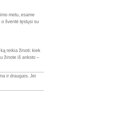
ojimo metu, esame
o šventė tęstųsi su
 reikia žinoti: kiek
au žinote iš anksto –
ma ir draugais. Jei