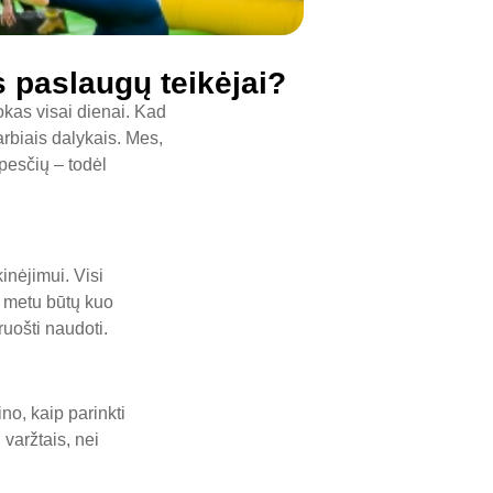
s paslaugų teikėjai?
okas visai dienai. Kad
arbiais dalykais. Mes,
ūpesčių – todėl
inėjimui. Visi
s metu būtų kuo
ruošti naudoti.
o, kaip parinkti
 varžtais, nei