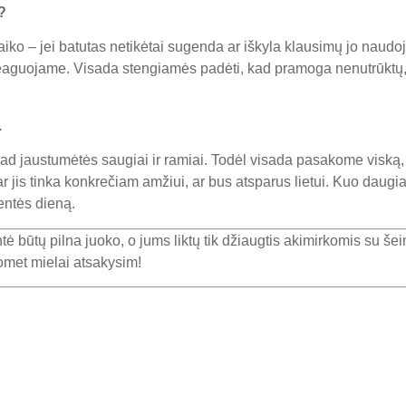
?
iko – jei batutas netikėtai sugenda ar iškyla klausimų jo naud
 reaguojame. Visada stengiamės padėti, kad pramoga nenutrūktų, 
.
d jaustumėtės saugiai ir ramiai. Todėl visada pasakome viską, ką
 ar jis tinka konkrečiam amžiui, ar bus atsparus lietui. Kuo daugi
entės dieną.
ė būtų pilna juoko, o jums liktų tik džiaugtis akimirkomis su šei
uomet mielai atsakysim!