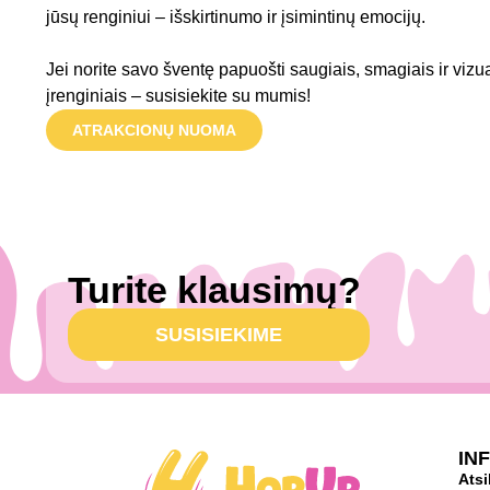
jūsų renginiui – išskirtinumo ir įsimintinų emocijų.
Jei norite savo šventę papuošti saugiais, smagiais ir vizu
įrenginiais – susisiekite su mumis!
ATRAKCIONŲ NUOMA
Turite klausimų?
SUSISIEKIME
IN
Atsi