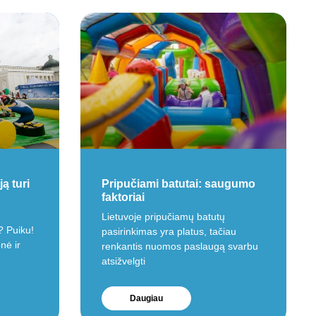
ą turi
Pripučiami batutai: saugumo
faktoriai
Lietuvoje pripučiamų batutų
? Puiku!
pasirinkimas yra platus, tačiau
onė ir
renkantis nuomos paslaugą svarbu
atsižvelgti
Daugiau