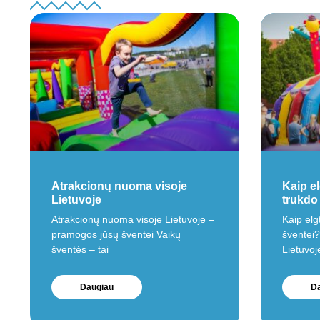
Atrakcionų nuoma visoje
Kaip el
Lietuvoje
trukdo
Atrakcionų nuoma visoje Lietuvoje –
Kaip elgt
pramogos jūsų šventei Vaikų
šventei?
šventės – tai
Lietuvoj
Daugiau
Da