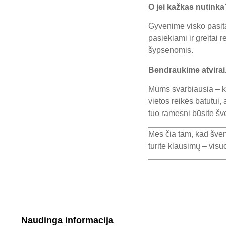
O jei kažkas nutinka
Gyvenime visko pasita
pasiekiami ir greitai
šypsenomis.
Bendraukime atvirai
Mums svarbiausia – ka
vietos reikės batutui,
tuo ramesni būsite šv
Mes čia tam, kad švent
turite klausimų – vis
Naudinga informacija