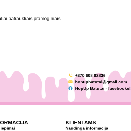
aliai patraukliais pramoginiais
+370 608 92836
hopupbatutai@gmail.com
HopUp Batutai - facebooke!
FORMACIJA
KLIENTAMS
liepimai
Naudinga informacija