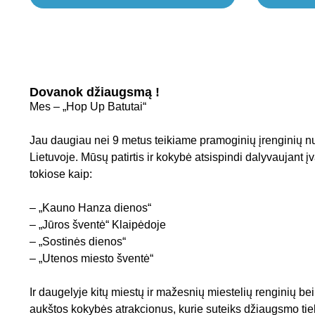
Dovanok džiaugsmą !
Mes – „Hop Up Batutai“
Jau daugiau nei 9 metus teikiame pramoginių įrenginių 
Lietuvoje. Mūsų patirtis ir kokybė atsispindi dalyvaujant į
tokiose kaip:
– „Kauno Hanza dienos“
– „Jūros šventė“ Klaipėdoje
– „Sostinės dienos“
– „Utenos miesto šventė“
Ir daugelyje kitų miestų ir mažesnių miestelių renginių be
aukštos kokybės atrakcionus, kurie suteiks džiaugsmo ti