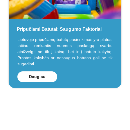
Pripučiami Batutai: Saugumo Faktoriai
Lietuvoje pripučiamų batutų pasirinkimas yra platus,
tačiau renkantis nuomos paslaugą svarbu
atsižvelgti ne tik į kainą, bet ir į batuto kokybę.
Prastos kokybės ar nesaugus batutas gali ne tik
sugadinti…
Daugiau