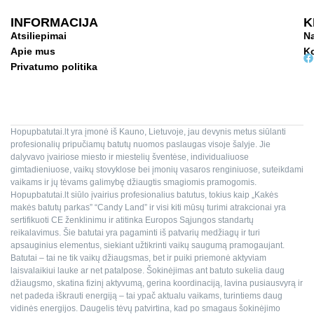
INFORMACIJA
K
Atsiliepimai
Na
Apie mus
Ko
Privatumo politika
Hopupbatutai.lt yra įmonė iš Kauno, Lietuvoje, jau devynis metus siūlanti
profesionalių pripučiamų batutų nuomos paslaugas visoje šalyje. Jie
dalyvavo įvairiose miesto ir miestelių šventėse, individualiuose
gimtadieniuose, vaikų stovyklose bei įmonių vasaros renginiuose, suteikdami
vaikams ir jų tėvams galimybę džiaugtis smagiomis pramogomis.
Hopupbatutai.lt siūlo įvairius profesionalius batutus, tokius kaip „Kakės
makės batutų parkas” “Candy Land” ir visi kiti mūsų turimi atrakcionai yra
sertifikuoti CE ženklinimu ir atitinka Europos Sąjungos standartų
reikalavimus. Šie batutai yra pagaminti iš patvarių medžiagų ir turi
apsauginius elementus, siekiant užtikrinti vaikų saugumą pramogaujant.
Batutai – tai ne tik vaikų džiaugsmas, bet ir puiki priemonė aktyviam
laisvalaikiui lauke ar net patalpose. Šokinėjimas ant batuto sukelia daug
džiaugsmo, skatina fizinį aktyvumą, gerina koordinaciją, lavina pusiausvyrą ir
net padeda iškrauti energiją – tai ypač aktualu vaikams, turintiems daug
vidinės energijos. Daugelis tėvų patvirtina, kad po smagaus šokinėjimo