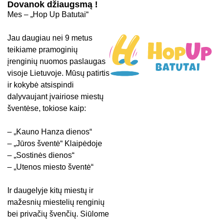
Dovanok džiaugsmą !
Mes – „Hop Up Batutai“
Jau daugiau nei 9 metus
teikiame pramoginių
įrenginių nuomos paslaugas
visoje Lietuvoje. Mūsų patirtis
ir kokybė atsispindi
dalyvaujant įvairiose miestų
šventėse, tokiose kaip:
– „Kauno Hanza dienos“
– „Jūros šventė“ Klaipėdoje
– „Sostinės dienos“
– „Utenos miesto šventė“
Ir daugelyje kitų miestų ir
mažesnių miestelių renginių
bei privačių švenčių. Siūlome