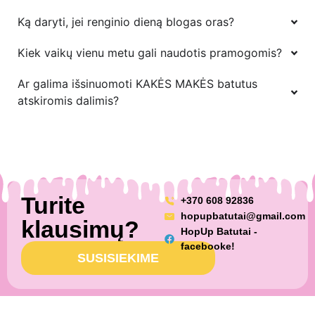
Ką daryti, jei renginio dieną blogas oras?
Kiek vaikų vienu metu gali naudotis pramogomis?
Ar galima išsinuomoti KAKĖS MAKĖS batutus
atskiromis dalimis?
Turite
+370 608 92836
hopupbatutai@gmail.com
klausimų?
HopUp Batutai -
facebooke!
SUSISIEKIME