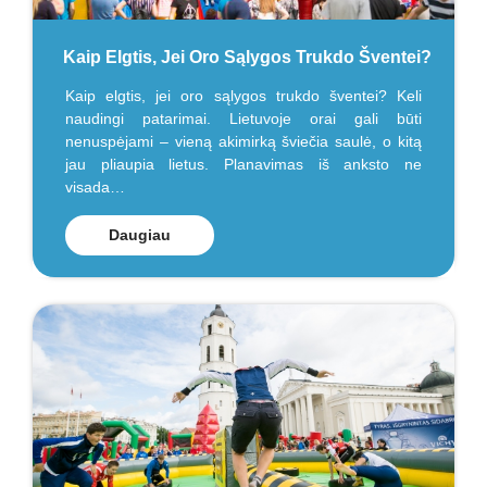
Kaip Elgtis, Jei Oro Sąlygos Trukdo Šventei?
Kaip elgtis, jei oro sąlygos trukdo šventei? Keli
naudingi patarimai. Lietuvoje orai gali būti
nenuspėjami – vieną akimirką šviečia saulė, o kitą
jau pliaupia lietus. Planavimas iš anksto ne
visada…
Daugiau