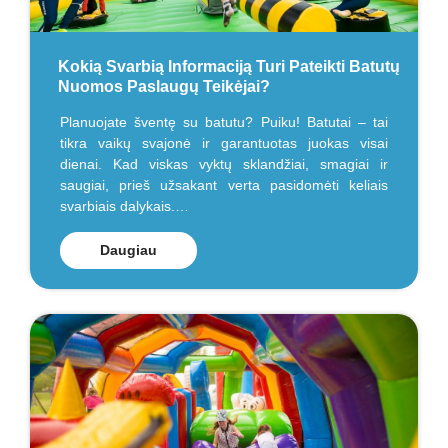
Kokią Svarbią Informaciją Turi Pateikti Batutų
Nuomos Paslaugų Teikėjai?
Planuojate šventę su batutu? Puiku! Batutai – tai
tikra vaikų svajonė ir garantuotas juokas visai
dienai. Kad viskas vyktų sklandžiai, smagiai ir
saugiai, prieš užsakant verta pasidomėti keliais
svarbiais dalykais.…
Daugiau