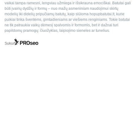
vaikai tampa ramesni, lengviau užmiega ir išsikrauna emociškai. Batutai gali
būti įvairių dydžių ir formų – nuo mažų asmeniniam naudojimui skirtų
modelių iki didelių pripučiamų batutų, kaip siūloma
hopupbatutai.lt
, kurie
puikiai tinka šventėms, gimtadieniams ar viešiems renginiams. Tokie batutai
ne tik patraukia vaikų dėmesį spalvomis ir formomis, bet ir dažnai turi
papildomų pramogų: čiuožyklas, laipiojimo sieneles ar tunelius.
Sukurta