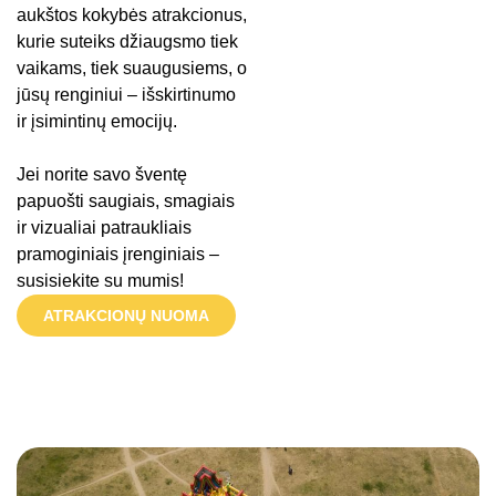
aukštos kokybės atrakcionus,
kurie suteiks džiaugsmo tiek
vaikams, tiek suaugusiems, o
jūsų renginiui – išskirtinumo
ir įsimintinų emocijų.
Jei norite savo šventę
papuošti saugiais, smagiais
ir vizualiai patraukliais
pramoginiais įrenginiais –
susisiekite su mumis!
ATRAKCIONŲ NUOMA